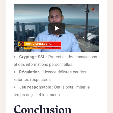
Cryptage SSL :
Protection des transactions
et des informations personnelles.
Régulation :
Licence délivrée par des
autorités respectées.
Jeu responsable :
Outils pour limiter le
temps de jeu et les mises.
Conclusion