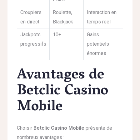
Croupiers
Roulette,
Interaction en
en direct
Blackjack
temps réel
Jackpots
10+
Gains
progressifs
potentiels
énormes
Avantages de
Betclic Casino
Mobile
Choisir
Betclic Casino Mobile
présente de
nombreux avantages :