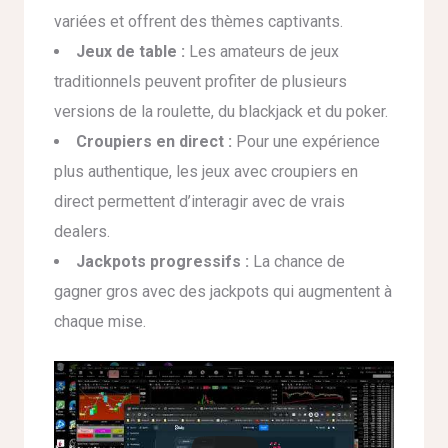
variées et offrent des thèmes captivants.
Jeux de table :
Les amateurs de jeux
traditionnels peuvent profiter de plusieurs
versions de la roulette, du blackjack et du poker.
Croupiers en direct :
Pour une expérience
plus authentique, les jeux avec croupiers en
direct permettent d’interagir avec de vrais
dealers.
Jackpots progressifs :
La chance de
gagner gros avec des jackpots qui augmentent à
chaque mise.