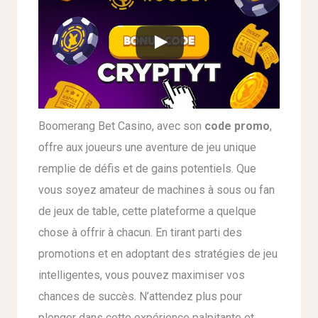
Boomerang Bet Casino, avec son
code promo
,
offre aux joueurs une aventure de jeu unique
remplie de défis et de gains potentiels. Que
vous soyez amateur de machines à sous ou fan
de jeux de table, cette plateforme a quelque
chose à offrir à chacun. En tirant parti des
promotions et en adoptant des stratégies de jeu
intelligentes, vous pouvez maximiser vos
chances de succès. N’attendez plus pour
plonger dans cette expérience palpitante et