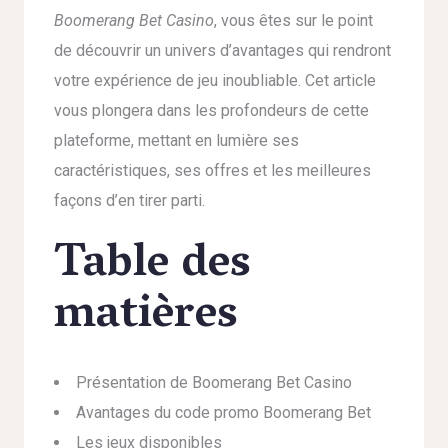
Boomerang Bet Casino
, vous êtes sur le point
de découvrir un univers d’avantages qui rendront
votre expérience de jeu inoubliable. Cet article
vous plongera dans les profondeurs de cette
plateforme, mettant en lumière ses
caractéristiques, ses offres et les meilleures
façons d’en tirer parti.
Table des
matières
Présentation de Boomerang Bet Casino
Avantages du code promo Boomerang Bet
Les jeux disponibles