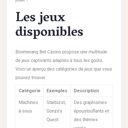
Les jeux
disponibles
Boomerang Bet Casino propose une multitude
de jeux captivants adaptés à tous les goûts.
Voici un aperçu des catégories de jeux que vous
pouvez trouver :
Catégorie
Exemples
Description
Machines
Starburst,
Des graphismes
à sous
Gonzo’s
époustouflants et
Quest
des thèmes