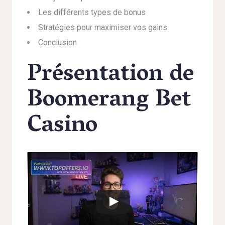
Les différents types de bonus
Stratégies pour maximiser vos gains
Conclusion
Présentation de
Boomerang Bet
Casino