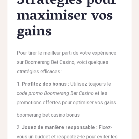
Stratégies pour
maximiser vos
gains
Pour tirer le meilleur parti de votre expérience
sur Boomerang Bet Casino, voici quelques
stratégies efficaces :
Profitez des bonus :
Utilisez toujours le
code promo Boomerang Bet Casino
et les
promotions offertes pour optimiser vos gains.
boomerang bet casino bonus
Jouez de manière responsable :
Fixez-
vous un budget et respectez-le pour éviter les