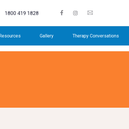
1800 419 1828
Resources
Gallery
Therapy Conversations