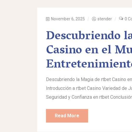
November 6, 2025
stender
0 C
Descubriendo la
Casino en el M
Entretenimient
Descubriendo la Magia de rtbet Casino en
Introducción a rtbet Casino Variedad de
Seguridad y Confianza en rtbet Conclusión 
Read More