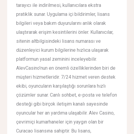
tarayıcı ile indirilmesi, kullanıcılara ekstra
pratiklik sunar. Uygulama içi bildirimler, lisans
bilgileri veya bakım duyurularını anlık olarak
ulaştırarak erişim kesintilerini önler. Kullanıcılar,
sitenin altbilgisindeki lisans numarası ve
düzenleyici kurum bilgilerine hızlıca ulaşarak
platformun yasal zeminini inceleyebilir.
AlevCasino’nun en önemli özelliklerinden biri de
müşteri hizmetleridir. 7/24 hizmet veren destek
ekibi, oyuncuların karşılaştığı sorunlara hızlı
çözümler sunar. Canlı sohbet, e-posta ve telefon
desteği gibi birçok iletişim kanalı sayesinde
oyuncular her an yardıma ulaşabilir. Alev Casino,
çevrimiçi kumarhaneler için yaygın olan bir
Curacao lisansına sahiptir. Bu lisans,