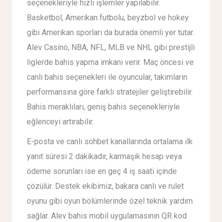
seçenekleriyle hızlı işlemler yapılabilir.
Basketbol, Amerikan futbolu, beyzbol ve hokey
gibi Amerikan sporları da burada önemli yer tutar.
Alev Casino, NBA, NFL, MLB ve NHL gibi prestijli
liglerde bahis yapma imkanı verir. Maç öncesi ve
canlı bahis seçenekleri ile oyuncular, takımların
performansına göre farklı stratejiler geliştirebilir.
Bahis meraklıları, geniş bahis seçenekleriyle
eğlenceyi artırabilir.
E-posta ve canlı sohbet kanallarında ortalama ilk
yanıt süresi 2 dakikadır, karmaşık hesap veya
ödeme sorunları ise en geç 4 iş saati içinde
çözülür. Destek ekibimiz, bakara canlı ve rulet
oyunu gibi oyun bölümlerinde özel teknik yardım
sağlar. Alev bahis mobil uygulamasının QR kod