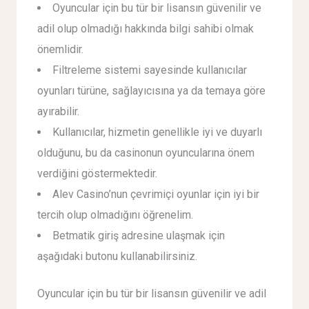
Oyuncular için bu tür bir lisansın güvenilir ve
adil olup olmadığı hakkında bilgi sahibi olmak
önemlidir.
Filtreleme sistemi sayesinde kullanıcılar
oyunları türüne, sağlayıcısına ya da temaya göre
ayırabilir.
Kullanıcılar, hizmetin genellikle iyi ve duyarlı
olduğunu, bu da casinonun oyuncularına önem
verdiğini göstermektedir.
Alev Casino’nun çevrimiçi oyunlar için iyi bir
tercih olup olmadığını öğrenelim.
Betmatik giriş adresine ulaşmak için
aşağıdaki butonu kullanabilirsiniz.
Oyuncular için bu tür bir lisansın güvenilir ve adil