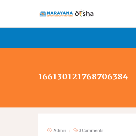
166130121768706384
Admin
0 Comments